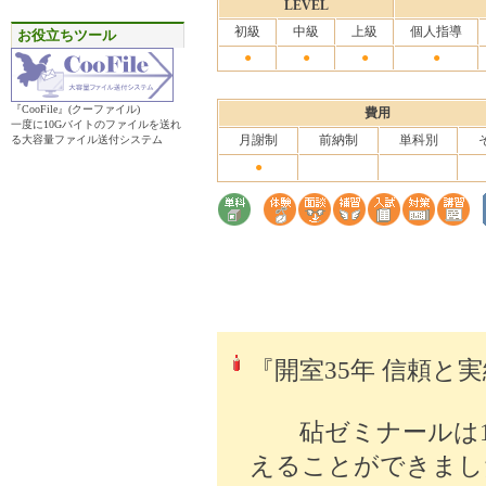
LEVEL
初級
中級
上級
個人指導
お役立ちツール
●
●
●
●
『CooFile』(クーファイル)
費用
一度に10Gバイトのファイルを送れ
月謝制
前納制
単科別
る大容量ファイル送付システム
●
『開室35年 信頼と
砧ゼミナールは19
えることができまし