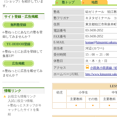
（ショップ）を紹介していま
塾トップ
地図
す。
塾名
砧ゼミナール 狛江教
サイト登録・広告掲載
塾フリガナ
キヌタゼミナール コ
住所
東京都狛江市和泉本町1-3
無料塾登録
03-3430-2052
電話番号
e-塾ねっとにあなたの塾を登
03-3430-2052
録してみませんか？
FAX番号
E-MAIL
komae@kinuzemi.sakura.
YU-HODOH登録
担当者
河辺 (カワベ)
e-塾ねっとにお店を登録して
受付時間
15：00 ～ 21：00
集客UP!
休塾日
火・木・土・日
広告掲載
アクセス
小田急小田原線 / 
e-塾ねっとに広告を載せてみ
ホームページURL
http://www.kinuzemi.saku
ませんか？
LES
情報リンク
幼児
小学生
中
お役立ち情報リンク
主要教科
その他
主要教科
入試に役立つ情報、
e-塾ねっとスタッフがキ
●
●
●
ャッチしたサイトを集
結