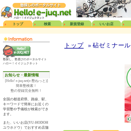
トップ
検索
新規登録
いいお店
トップ
» 砧ゼミナー
塾探し、塾選びのポータルサイト
ハロー！イイジュクネット
お知らせ・最新情報
[Hello! e-juq.net(e-塾ねっと)]
簡単塾検索！
塾の登録完全無料！
全国の都道府県、路線、駅、
キーワードで簡単にお近くの
学習塾や予備校が検索ができ
ます。
また、いいお店(YU-HODOH
ユウホドウ）でおすすめ店舗