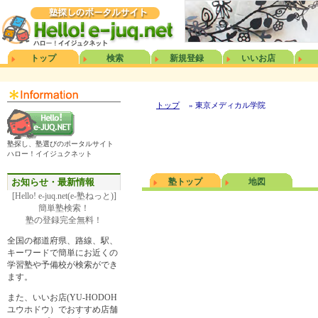
トップ
検索
新規登録
いいお店
トップ
» 東京メディカル学院
塾探し、塾選びのポータルサイト
ハロー！イイジュクネット
お知らせ・最新情報
塾トップ
地図
[Hello! e-juq.net(e-塾ねっと)]
簡単塾検索！
塾の登録完全無料！
全国の都道府県、路線、駅、
キーワードで簡単にお近くの
学習塾や予備校が検索ができ
ます。
また、いいお店(YU-HODOH
ユウホドウ）でおすすめ店舗