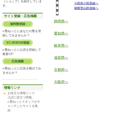
（ショップ）を紹介していま
小田急小田原線へ
す。
箱根登山鉄道線へ
サイト登録・広告掲載
静岡県へ
無料塾登録
e-塾ねっとにあなたの塾を登
愛知県へ
録してみませんか？
YU-HODOH登録
岐阜県へ
e-塾ねっとにお店を登録して
集客UP!
滋賀県へ
広告掲載
e-塾ねっとに広告を載せてみ
京都府へ
ませんか？
大阪府へ
情報リンク
お役立ち情報リンク
入試に役立つ情報、
e-塾ねっとスタッフがキ
ャッチしたサイトを集
結