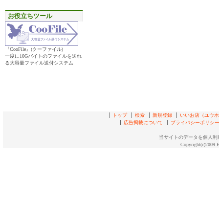
お役立ちツール
『CooFile』(クーファイル)
一度に10Gバイトのファイルを送れ
る大容量ファイル送付システム
トップ
検索
新規登録
いいお店（ユウホド
広告掲載について
プライバシーポリシ
当サイトのデータを個人利
Copyright(c)2009 E