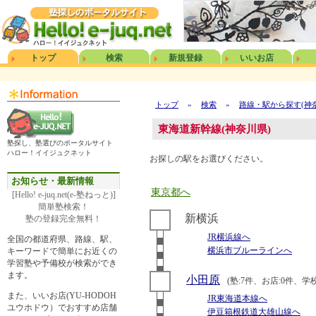
トップ
検索
新規登録
いいお店
トップ
»
検索
»
路線・駅から探す(神
東海道新幹線(神奈川県)
塾探し、塾選びのポータルサイト
ハロー！イイジュクネット
お探しの駅をお選びください。
お知らせ・最新情報
東京都へ
[Hello! e-juq.net(e-塾ねっと)]
簡単塾検索！
新横浜
塾の登録完全無料！
JR横浜線へ
全国の都道府県、路線、駅、
横浜市ブルーラインへ
キーワードで簡単にお近くの
学習塾や予備校が検索ができ
ます。
小田原
(塾:7件、お店:0件、学校
また、いいお店(YU-HODOH
JR東海道本線へ
ユウホドウ）でおすすめ店舗
伊豆箱根鉄道大雄山線へ