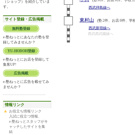
(塾:0件、お店:0件、学校:2
（ショップ）を紹介していま
す。
西武拝島線へ
サイト登録・広告掲載
東村山
(塾:2件、お店:0件、学校
西武新宿線へ
無料塾登録
西武西武園線へ
e-塾ねっとにあなたの塾を登
録してみませんか？
YU-HODOH登録
e-塾ねっとにお店を登録して
集客UP!
広告掲載
e-塾ねっとに広告を載せてみ
ませんか？
情報リンク
お役立ち情報リンク
入試に役立つ情報、
e-塾ねっとスタッフがキ
ャッチしたサイトを集
結