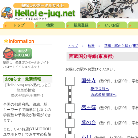
トップ
検索
新規登録
いいお店
トップ
»
検索
»
路線・駅から探す(東
西武国分寺線(東京都)
塾探し、塾選びのポータルサイト
ハロー！イイジュクネット
お探しの駅をお選びください。
お知らせ・最新情報
国分寺
(塾:2件、お店:0件、学校
[Hello! e-juq.net(e-塾ねっと)]
JR中央線へ
簡単塾検索！
西武多摩湖線へ
塾の登録完全無料！
全国の都道府県、路線、駅、
恋ヶ窪
(塾:2件、お店:0件、学校
キーワードで簡単にお近くの
学習塾や予備校が検索ができ
ます。
鷹の台
(塾:1件、お店:0件、学校
また、いいお店(YU-HODOH
ユウホドウ）でおすすめ店舗
小川