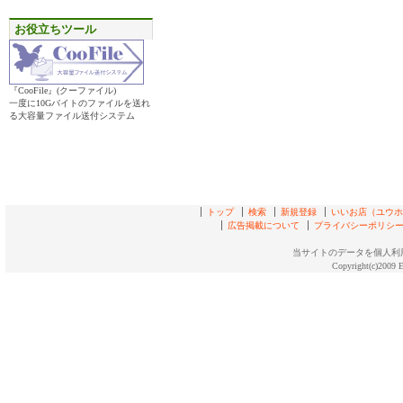
お役立ちツール
『CooFile』(クーファイル)
一度に10Gバイトのファイルを送れ
る大容量ファイル送付システム
トップ
検索
新規登録
いいお店（ユウホド
広告掲載について
プライバシーポリシ
当サイトのデータを個人利
Copyright(c)2009 E