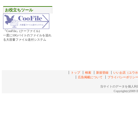
お役立ちツール
『CooFile』(クーファイル)
一度に10Gバイトのファイルを送れ
る大容量ファイル送付システム
トップ
検索
新規登録
いいお店（ユウホド
広告掲載について
プライバシーポリシ
当サイトのデータを個人利
Copyright(c)2009 E