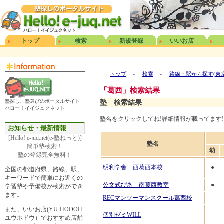
トップ
検索
新規登録
いいお店
トップ
»
検索
»
路線・駅から探す(東
「葛西」検索結果
塾探し、塾選びのポータルサイト
塾 検索結果
ハロー！イイジュクネット
塾名をクリックしてね!詳細情報が載ってます!
お知らせ・最新情報
[Hello! e-juq.net(e-塾ねっと)]
塾名
簡単塾検索！
幼
塾の登録完全無料！
明利学舎 西葛西本校
●
全国の都道府県、路線、駅、
キーワードで簡単にお近くの
公文式ぴあ 南葛西教室
●
学習塾や予備校が検索ができ
ます。
RECマンツーマンスクール葛西校
また、いいお店(YU-HODOH
個別ゼミWILL
ユウホドウ）でおすすめ店舗