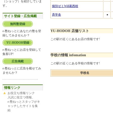
（ショップ）を紹介していま
す。
個別ゼミWill葛西校
斉学舎
●
サイト登録・広告掲載
無料塾登録
YU-HODOH 店舗リスト
e-塾ねっとにあなたの塾を登
録してみませんか？
この駅の近くにあるお店の情報です!
YU-HODOH登録
e-塾ねっとにお店を登録して
集客UP!
学校の情報 infomation
広告掲載
この駅の近くにある学校の情報です!
e-塾ねっとに広告を載せてみ
ませんか？
学校名
情報リンク
お役立ち情報リンク
入試に役立つ情報、
e-塾ねっとスタッフがキ
ャッチしたサイトを集
結