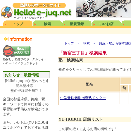
トップ
検索
新規登録
いいお店
トップ
»
検索
»
路線・駅から探す(東
「新宿三丁目」検索結果
塾探し、塾選びのポータルサイト
塾 検索結果
ハロー！イイジュクネット
塾名をクリックしてね!詳細情報が載ってます!
お知らせ・最新情報
[Hello! e-juq.net(e-塾ねっと)]
塾名
簡単塾検索！
幼
塾の登録完全無料！
中学受験個別指導塾ドクター
全国の都道府県、路線、駅、
キーワードで簡単にお近くの
学習塾や予備校が検索ができ
ます。
YU-HODOH 店舗リスト
また、いいお店(YU-HODOH
ユウホドウ）でおすすめ店舗
この駅の近くにあるお店の情報です!