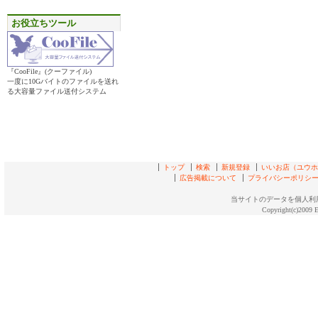
お役立ちツール
『CooFile』(クーファイル)
一度に10Gバイトのファイルを送れ
る大容量ファイル送付システム
トップ
検索
新規登録
いいお店（ユウホド
広告掲載について
プライバシーポリシ
当サイトのデータを個人利
Copyright(c)2009 E