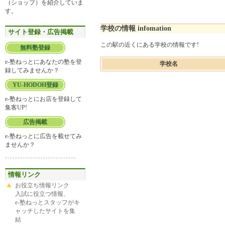
（ショップ）を紹介していま
す。
学校の情報 infomation
サイト登録・広告掲載
この駅の近くにある学校の情報です!
無料塾登録
e-塾ねっとにあなたの塾を登
学校名
録してみませんか？
YU-HODOH登録
e-塾ねっとにお店を登録して
集客UP!
広告掲載
e-塾ねっとに広告を載せてみ
ませんか？
情報リンク
お役立ち情報リンク
入試に役立つ情報、
e-塾ねっとスタッフがキ
ャッチしたサイトを集
結